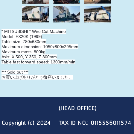
“ MITSUBISHI “ Wire Cut Machine
Model: FX20K (1999)
Table size: 780x630mm
Maximum dimension: 1050x800x295mm
Maximum mass: 800kg
Axis: X 500, Y 350, Z 300mm
Table fast forward speed: 1300mm/min
*** Sold out ***
お買い上げありがとう御座いました。
(HEAD OFFICE)
Copyright (c) 2024
TAX ID NO.: 0115556011574