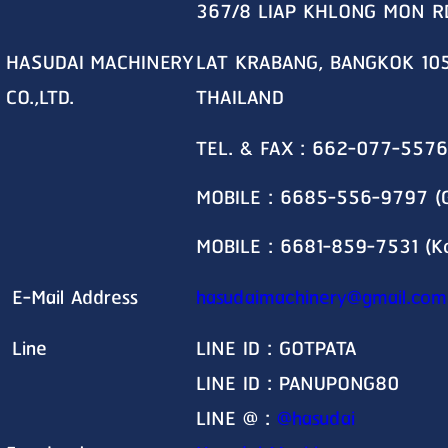
367/8 LIAP KHLONG MON R
HASUDAI MACHINERY
LAT KRABANG, BANGKOK 10
CO.,LTD.
THAILAND
TEL. & FAX : 662-077-5576
MOBILE : 6685-556-9797 (G
MOBILE : 6681-859-7531 (K
E-Mail Address
hasudaimachinery@gmail.com
Line
LINE ID : GOTPATA
LINE ID : PANUPONG80
LINE @ :
@hasudai