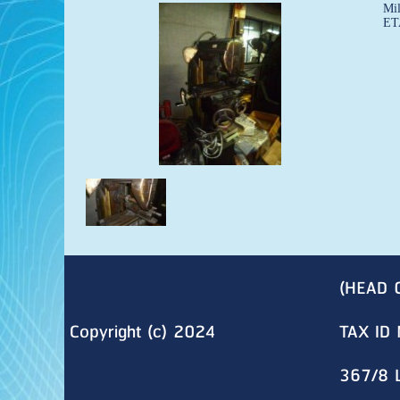
Mil
ET
(HEAD 
Copyright (c) 2024
TAX ID 
367/8 