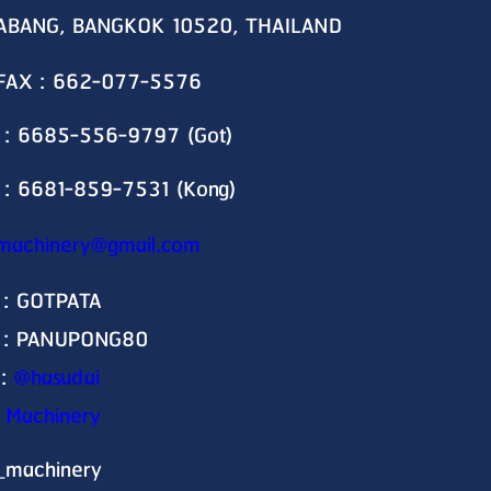
ABANG, BANGKOK 10520, THAILAND
 FAX : 662-077-5576
 : 6685-556-9797 (Got)
 : 6681-859-7531 (Kong)
machinery@gmail.com
 : GOTPATA
D : PANUPONG80
 :
@hasudai
 Machinery
_machinery