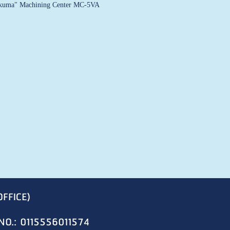
kuma" Machining Center MC-5VA
OFFICE)
NO.: 0115556011574