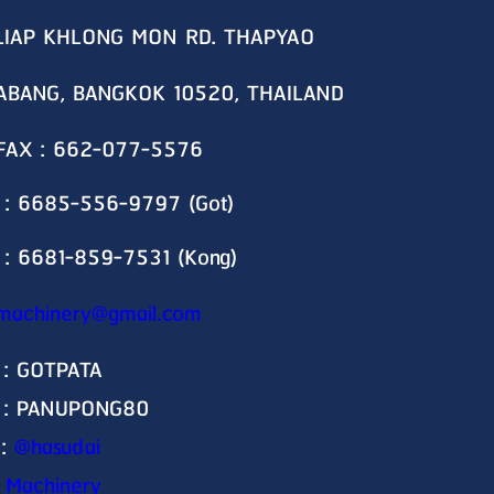
LIAP KHLONG MON RD. THAPYAO
ABANG, BANGKOK 10520, THAILAND
 FAX : 662-077-5576
 : 6685-556-9797 (Got)
 : 6681-859-7531 (Kong)
machinery@gmail.com
 : GOTPATA
D : PANUPONG80
 :
@hasudai
 Machinery