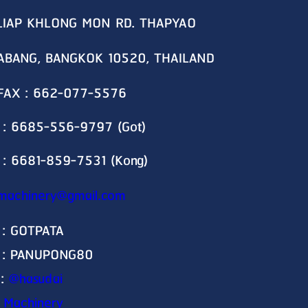
LIAP KHLONG MON RD. THAPYAO
ABANG, BANGKOK 10520, THAILAND
 FAX : 662-077-5576
 : 6685-556-9797 (Got)
 : 6681-859-7531 (Kong)
machinery@gmail.com
 : GOTPATA
D : PANUPONG80
 :
@hasudai
 Machinery