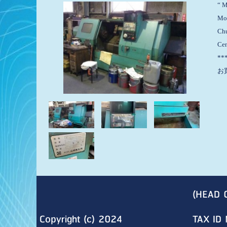
“ 
Mo
Ch
Ce
***
お
(HEAD 
Copyright (c) 2024
TAX ID 