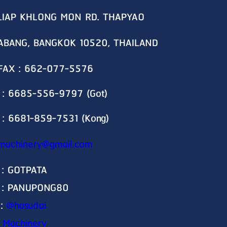
LIAP KHLONG MON RD. THAPYAO
ABANG, BANGKOK 10520, THAILAND
 FAX : 662-077-5576
 : 6685-556-9797 (Got)
 : 6681-859-7531 (Kong)
machinery@gmail.com
 : GOTPATA
D : PANUPONG80
 :
@hasudai
 Machinery