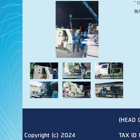
" 
無
(HEAD 
Copyright (c) 2024
TAX ID 